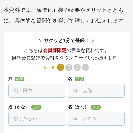
本資料では、構造化⾯接の概要やメリットととも
に、具体的な質問例を挙げて詳しくお伝えします。
サクッと1分で登録！
こちらは
会員様限定
の貴重な資料です。
無料会員登録で資料をダウンロードいただけます。
1
2
3
4
STEP
姓
名
必須
必須
姓（かな）
名（かな）
必須
必須