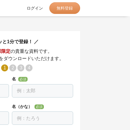
無料登録
ログイン
ッと1分で登録！
様限定
の貴重な資料です。
をダウンロードいただけます。
1
2
3
4
名
必須
名（かな）
必須