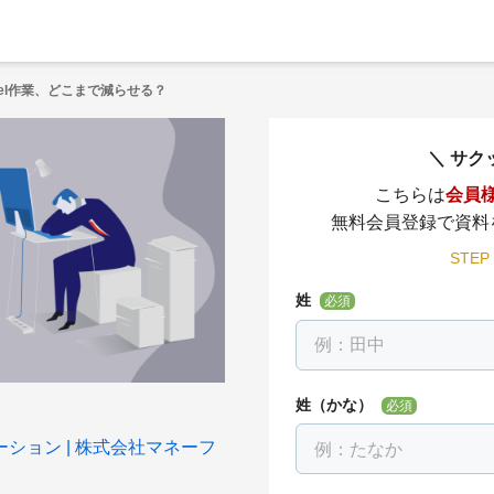
cel作業、どこまで減らせる？
サク
こちらは
会員
無料会員登録で資料
STEP
姓
必須
姓（かな）
必須
ーション
株式会社マネーフ