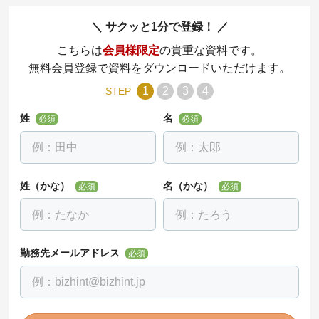
サクッと1分で登録！
こちらは
会員様限定
の貴重な資料です。
無料会員登録で資料をダウンロードいただけます。
1
2
3
4
STEP
姓
名
必須
必須
姓（かな）
名（かな）
必須
必須
勤務先メールアドレス
必須