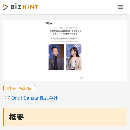
ナビゲ
請求書・帳票発行
Bill One
Sansan株式会社
概要