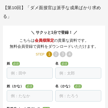
【第10回】「ダメ面接官は派手な成果ばかり求め
る」
サクッと1分で登録！
こちらは
会員様限定
の貴重な資料です。
無料会員登録で資料をダウンロードいただけます。
1
2
3
4
STEP
姓
名
必須
必須
姓（かな）
名（かな）
必須
必須