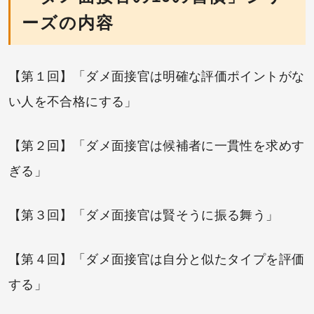
ーズの内容
【第１回】「ダメ面接官は明確な評価ポイントがな
い人を不合格にする」
【第２回】「ダメ面接官は候補者に一貫性を求めす
ぎる」
【第３回】「ダメ面接官は賢そうに振る舞う」
【第４回】「ダメ面接官は自分と似たタイプを評価
する」