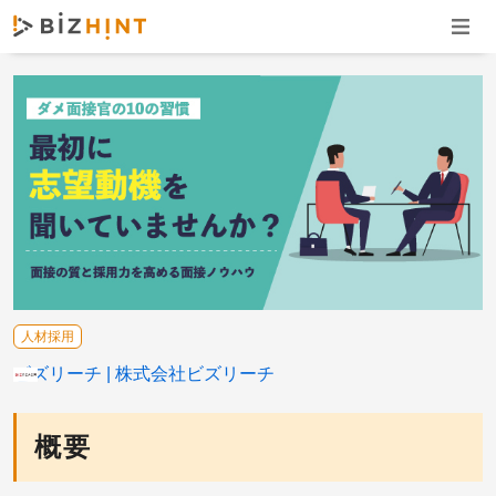
ナビゲ
人材採用
ビズリーチ
株式会社ビズリーチ
概要