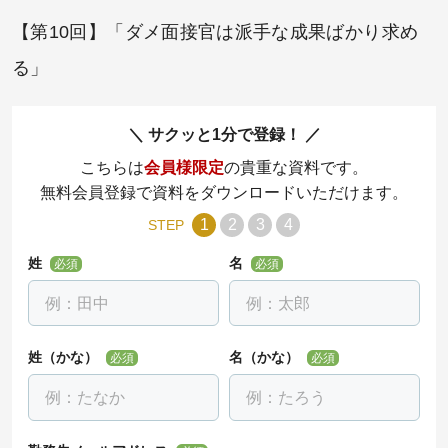
【第10回】「ダメ面接官は派手な成果ばかり求め
る」
サクッと1分で登録！
こちらは
会員様限定
の貴重な資料です。
無料会員登録で資料をダウンロードいただけます。
1
2
3
4
STEP
姓
名
必須
必須
姓（かな）
名（かな）
必須
必須