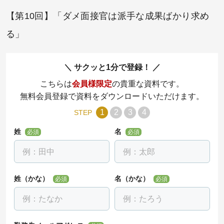
【第10回】「ダメ面接官は派手な成果ばかり求め
る」
サクッと1分で登録！
こちらは
会員様限定
の貴重な資料です。
無料会員登録で資料をダウンロードいただけます。
1
2
3
4
STEP
姓
名
必須
必須
姓（かな）
名（かな）
必須
必須