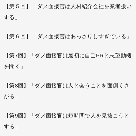
【第５回】「ダメ面接官は人材紹介会社を業者扱い
する」
【第６回】「ダメ面接官はあっさりしすぎている」
【第7回】「ダメ面接官は最初に自己PRと志望動機
を聞く」
【第8回】「ダメ面接官は人と会うことを面倒くさ
がる」
【第9回】「ダメ面接官は短時間で人を見抜こうと
する」